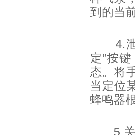
到的当
4.泄
定”按
态。将
当定位
蜂鸣器
5.关