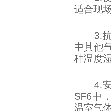
适合现
3.抗
中其他
种温度
4.安
SF6
温室气