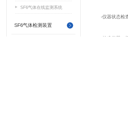
SF6气体在线监测系统
-仪器状态检查
SF6气体检测装置
-校准仪器：根
SF6气体激光智能化监控系统
-清洁仪表：定
SF6气体微水在线检测装置
SF6气体回收装置
-避免化学品：
SF6微水仪
-轻拿轻放：在
-避免自行拆卸