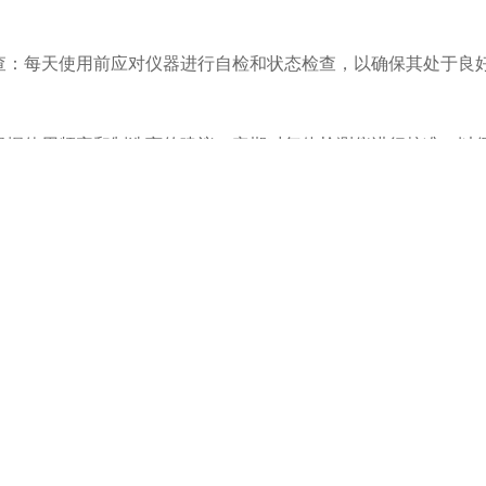
：每天使用前应对仪器进行自检和状态检查，以确保其处于良
据使用频率和制造商的建议，定期对气体检测仪进行校准，以
期使用干净的棉球蘸取少量清水或肥皂水轻轻擦拭仪器，及时擦
避免使用化学品和溶剂清洁仪器，以免损坏仪器。
使用和携带过程中，应轻拿轻放，避免摔打、敲击，以减少对
：一旦气体检测仪运行不正常，不要尝试自行拆卸修理，而应及